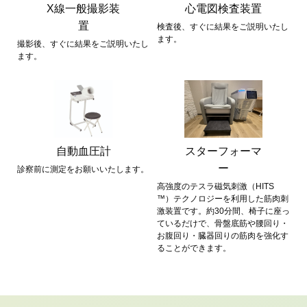
X線一般撮影装
心電図検査装置
置
検査後、すぐに結果をご説明いたし
ます。
撮影後、すぐに結果をご説明いたし
ます。
自動血圧計
スターフォーマ
ー
診察前に測定をお願いいたします。
高強度のテスラ磁気刺激（HITS
™）テクノロジーを利用した筋肉刺
激装置です。約30分間、椅子に座っ
ているだけで、骨盤底筋や腰回り・
お腹回り・臓器回りの筋肉を強化す
ることができます。