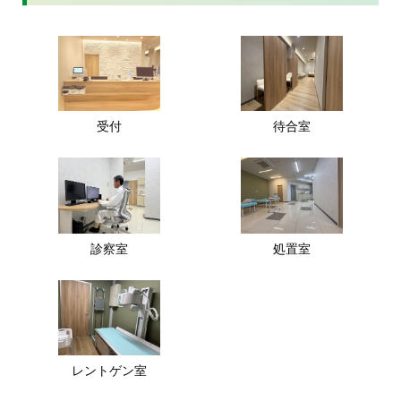
受付
待合室
診察室
処置室
レントゲン室