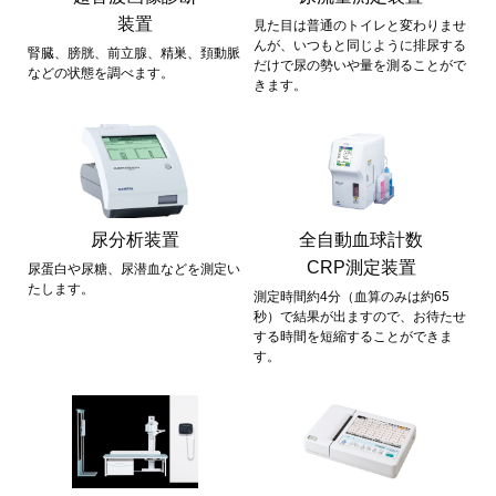
装置
見た目は普通のトイレと変わりませ
んが、いつもと同じように排尿する
腎臓、膀胱、前立腺、精巣、頚動脈
だけで尿の勢いや量を測ることがで
などの状態を調べます。
きます。
尿分析装置
全自動血球計数
CRP測定装置
尿蛋白や尿糖、尿潜血などを測定い
たします。
測定時間約4分（血算のみは約65
秒）で結果が出ますので、お待たせ
する時間を短縮することができま
す。