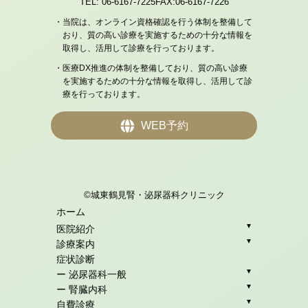
TEL: 06-6167-7225
FAX:06-6167-7226
・当院は、オンライン資格確認を行う体制を整備して
おり、質の高い診療を実施するための十分な情報を
取得し、活用して診療を行っております。
・医療DX推進の体制を整備しており、質の高い診療
を実施するための十分な情報を取得し、活用して診
療を行っております。
WEB予約
©城東鶴見腎・泌尿器科クリニック
ホーム
▼
医院紹介
▼
診療案内
症状診断
▼
ー 泌尿器科一般
▼
ー 腎臓内科
▼
自費診療