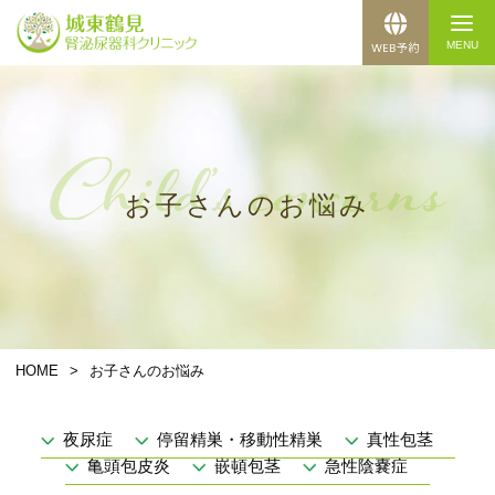
お子さんのお悩み
HOME
>
お子さんのお悩み
夜尿症
停留精巣・移動性精巣
真性包茎
亀頭包皮炎
嵌頓包茎
急性陰嚢症