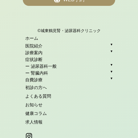
©城東鶴見腎・泌尿器科クリニック
ホーム
▼
医院紹介
▼
診療案内
症状診断
▼
ー 泌尿器科一般
▼
ー 腎臓内科
▼
自費診療
初診の方へ
よくある質問
お知らせ
健康コラム
求人情報