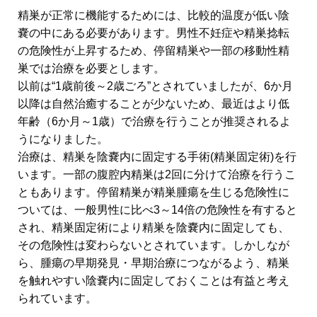
精巣が正常に機能するためには、比較的温度が低い陰
嚢の中にある必要があります。男性不妊症や精巣捻転
の危険性が上昇するため、停留精巣や一部の移動性精
巣では治療を必要とします。
以前は“1歳前後～2歳ごろ”とされていましたが、6か月
以降は自然治癒することが少ないため、最近はより低
年齢（6か月～1歳）で治療を行うことが推奨されるよ
うになりました。
治療は、精巣を陰嚢内に固定する手術(精巣固定術)を行
います。一部の腹腔内精巣は2回に分けて治療を行うこ
ともあります。停留精巣が精巣腫瘍を生じる危険性に
ついては、一般男性に比べ3～14倍の危険性を有すると
され、精巣固定術により精巣を陰嚢内に固定しても、
その危険性は変わらないとされています。しかしなが
ら、腫瘍の早期発見・早期治療につながるよう、精巣
を触れやすい陰嚢内に固定しておくことは有益と考え
られています。